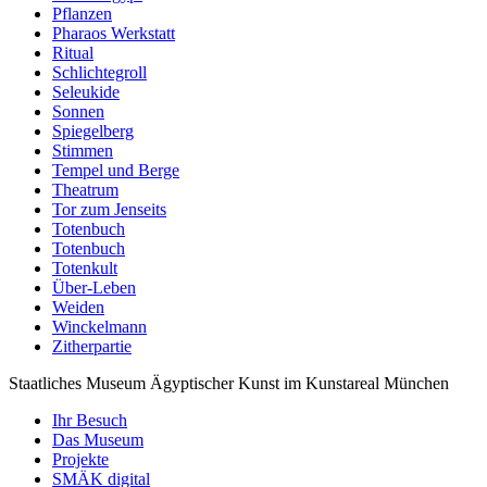
Pflanzen
Pharaos Werkstatt
Ritual
Schlichtegroll
Seleukide
Sonnen
Spiegelberg
Stimmen
Tempel und Berge
Theatrum
Tor zum Jenseits
Totenbuch
Totenbuch
Totenkult
Über-Leben
Weiden
Winckelmann
Zitherpartie
Staatliches Museum Ägyptischer Kunst
im Kunstareal München
Ihr Besuch
Das Museum
Projekte
SMÄK digital