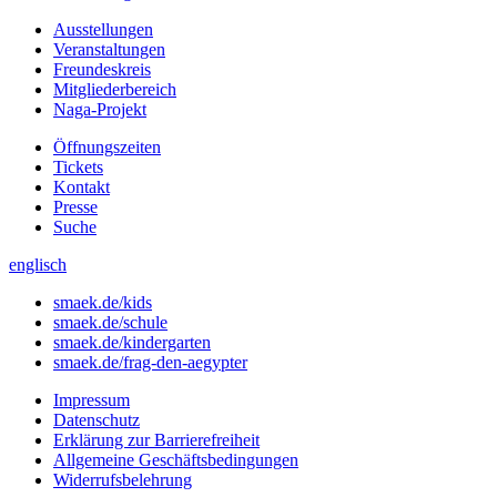
Ausstellungen
Veranstaltungen
Freundeskreis
Mitgliederbereich
Naga-Projekt
Öffnungszeiten
Tickets
Kontakt
Presse
Suche
englisch
smaek.de/kids
smaek.de/schule
smaek.de/kindergarten
smaek.de/frag-den-aegypter
Impressum
Datenschutz
Erklärung zur Barrierefreiheit
Allgemeine Geschäftsbedingungen
Widerrufsbelehrung