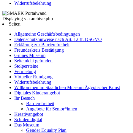
Widerrufsbelehrung
Displaying via archive.php
Seiten
Allgemeine Geschäftsbedingungen
Datenschutzhinweise nach Art. 12 ff. DSGVO
Erklärung zur Barrierefreiheit
Freundeskreis Bestätigung
Grünes Museum
Seite nicht gefunden
Stolpersteine
Vermietung
Virtueller Rundgang
Widerrufsbelehrung
Willkommen im Staatlichen Museum Ägyptischer Kunst
Digitales Kinderangebot
Ihr Besuch
Barrierefreiheit
Angebote für Senior*innen
Kreativangebot
Schulen digital
Das Museum
Gender Equality Plan