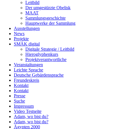
Leitbild
Der umgestürzte Obelisk
MAAT
Sammlungsgeschichte
Hauptwerke der Sammlung
Ausstellungen
News
Projekte
SMÄK digital
Digitale Strategie / Leitbild
Hieroglyphenkurs
Projektverantwortliche
Veranstaltungen
Leichte Sprache
Deutsche Gebärdensprache
Freundeskreis
Kontakt
Kontakt
Presse
Suche
Impressum
Video Testseite
Adam, wo bist du?
Adam, wo bist du?
Ägypten 2000