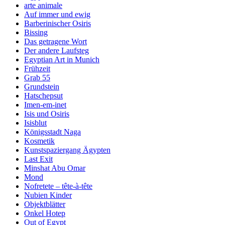
arte animale
Auf immer und ewig
Barberinischer Osiris
Bissing
Das getragene Wort
Der andere Laufsteg
Egyptian Art in Munich
Frühzeit
Grab 55
Grundstein
Hatschepsut
Imen-em-inet
Isis und Osiris
Isisblut
Königsstadt Naga
Kosmetik
Kunstspaziergang Ägypten
Last Exit
Minshat Abu Omar
Mond
Nofretete – tête-à-tête
Nubien Kinder
Objektblätter
Onkel Hotep
Out of Egypt