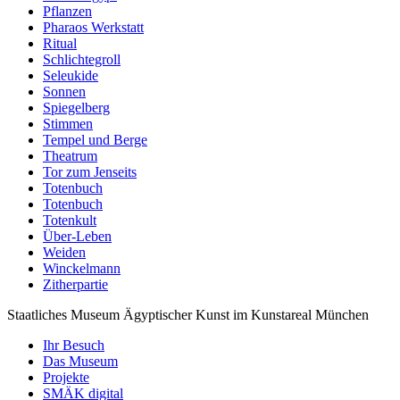
Pflanzen
Pharaos Werkstatt
Ritual
Schlichtegroll
Seleukide
Sonnen
Spiegelberg
Stimmen
Tempel und Berge
Theatrum
Tor zum Jenseits
Totenbuch
Totenbuch
Totenkult
Über-Leben
Weiden
Winckelmann
Zitherpartie
Staatliches Museum Ägyptischer Kunst
im Kunstareal München
Ihr Besuch
Das Museum
Projekte
SMÄK digital