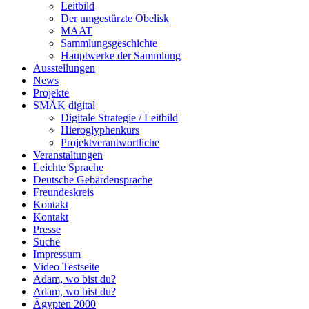
Leitbild
Der umgestürzte Obelisk
MAAT
Sammlungsgeschichte
Hauptwerke der Sammlung
Ausstellungen
News
Projekte
SMÄK digital
Digitale Strategie / Leitbild
Hieroglyphenkurs
Projektverantwortliche
Veranstaltungen
Leichte Sprache
Deutsche Gebärdensprache
Freundeskreis
Kontakt
Kontakt
Presse
Suche
Impressum
Video Testseite
Adam, wo bist du?
Adam, wo bist du?
Ägypten 2000