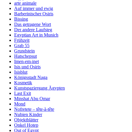
arte animale
Auf immer und ewig
Barberinischer Osiris
Bissing
Das getragene Wort
Der andere Laufsteg
Egyptian Art in Munich
Frühzeit
Grab 55
Grundstein
Hatschepsut
Imen-em-inet
Isis und Osiris
Isisblut
Königsstadt Naga
Kosmetik
Kunstspaziergang Ägypten
Last Exit
Minshat Abu Omar
Mond
Nofretete – tête-à-tête
Nubien Kinder
Objektblätter
Onkel Hotep
Out of Egypt