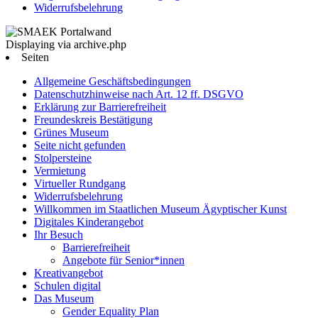
Widerrufsbelehrung
Displaying via archive.php
Seiten
Allgemeine Geschäftsbedingungen
Datenschutzhinweise nach Art. 12 ff. DSGVO
Erklärung zur Barrierefreiheit
Freundeskreis Bestätigung
Grünes Museum
Seite nicht gefunden
Stolpersteine
Vermietung
Virtueller Rundgang
Widerrufsbelehrung
Willkommen im Staatlichen Museum Ägyptischer Kunst
Digitales Kinderangebot
Ihr Besuch
Barrierefreiheit
Angebote für Senior*innen
Kreativangebot
Schulen digital
Das Museum
Gender Equality Plan