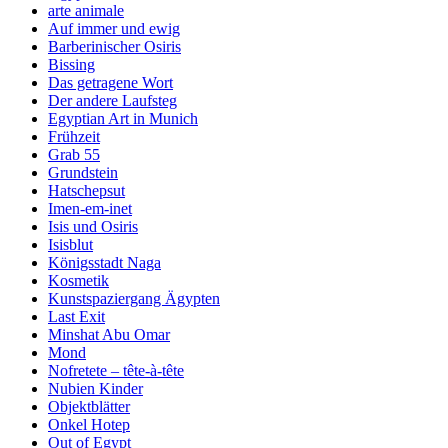
arte animale
Auf immer und ewig
Barberinischer Osiris
Bissing
Das getragene Wort
Der andere Laufsteg
Egyptian Art in Munich
Frühzeit
Grab 55
Grundstein
Hatschepsut
Imen-em-inet
Isis und Osiris
Isisblut
Königsstadt Naga
Kosmetik
Kunstspaziergang Ägypten
Last Exit
Minshat Abu Omar
Mond
Nofretete – tête-à-tête
Nubien Kinder
Objektblätter
Onkel Hotep
Out of Egypt