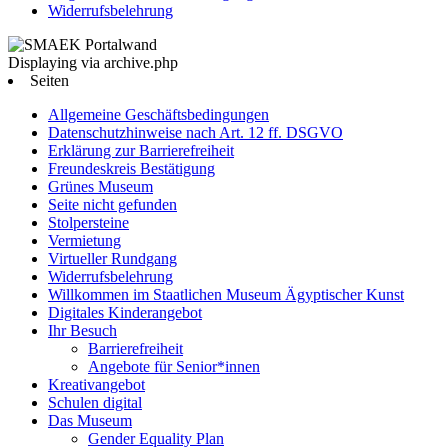
Widerrufsbelehrung
Displaying via archive.php
Seiten
Allgemeine Geschäftsbedingungen
Datenschutzhinweise nach Art. 12 ff. DSGVO
Erklärung zur Barrierefreiheit
Freundeskreis Bestätigung
Grünes Museum
Seite nicht gefunden
Stolpersteine
Vermietung
Virtueller Rundgang
Widerrufsbelehrung
Willkommen im Staatlichen Museum Ägyptischer Kunst
Digitales Kinderangebot
Ihr Besuch
Barrierefreiheit
Angebote für Senior*innen
Kreativangebot
Schulen digital
Das Museum
Gender Equality Plan