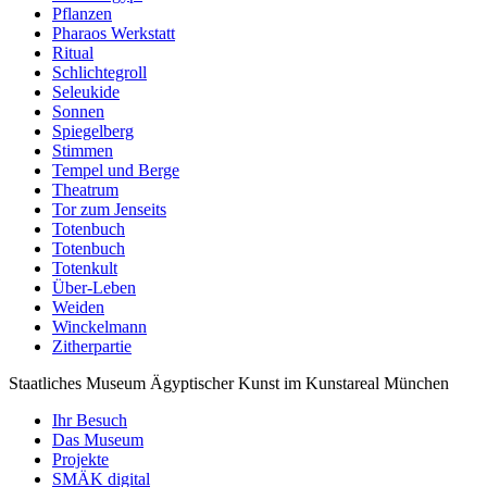
Pflanzen
Pharaos Werkstatt
Ritual
Schlichtegroll
Seleukide
Sonnen
Spiegelberg
Stimmen
Tempel und Berge
Theatrum
Tor zum Jenseits
Totenbuch
Totenbuch
Totenkult
Über-Leben
Weiden
Winckelmann
Zitherpartie
Staatliches Museum Ägyptischer Kunst
im Kunstareal München
Ihr Besuch
Das Museum
Projekte
SMÄK digital