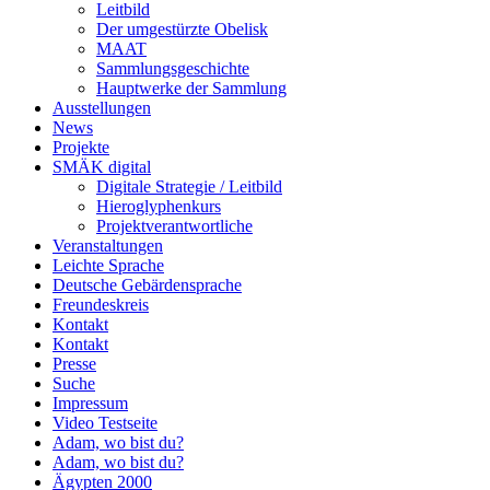
Leitbild
Der umgestürzte Obelisk
MAAT
Sammlungsgeschichte
Hauptwerke der Sammlung
Ausstellungen
News
Projekte
SMÄK digital
Digitale Strategie / Leitbild
Hieroglyphenkurs
Projektverantwortliche
Veranstaltungen
Leichte Sprache
Deutsche Gebärdensprache
Freundeskreis
Kontakt
Kontakt
Presse
Suche
Impressum
Video Testseite
Adam, wo bist du?
Adam, wo bist du?
Ägypten 2000