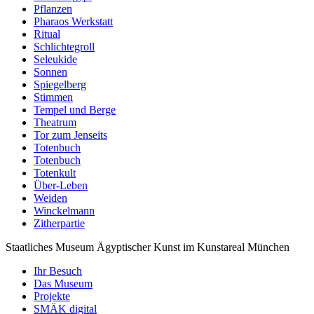
Pflanzen
Pharaos Werkstatt
Ritual
Schlichtegroll
Seleukide
Sonnen
Spiegelberg
Stimmen
Tempel und Berge
Theatrum
Tor zum Jenseits
Totenbuch
Totenbuch
Totenkult
Über-Leben
Weiden
Winckelmann
Zitherpartie
Staatliches Museum Ägyptischer Kunst
im Kunstareal München
Ihr Besuch
Das Museum
Projekte
SMÄK digital