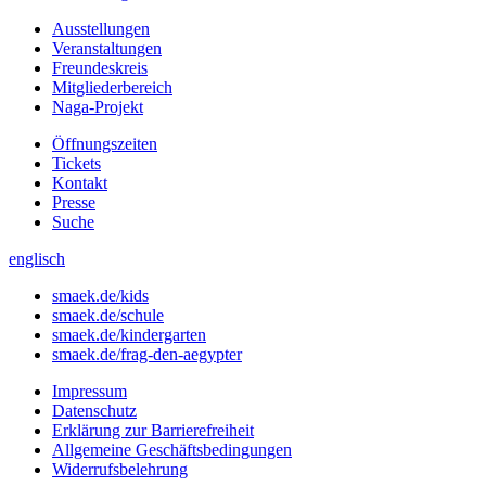
Ausstellungen
Veranstaltungen
Freundeskreis
Mitgliederbereich
Naga-Projekt
Öffnungszeiten
Tickets
Kontakt
Presse
Suche
englisch
smaek.de/kids
smaek.de/schule
smaek.de/kindergarten
smaek.de/frag-den-aegypter
Impressum
Datenschutz
Erklärung zur Barrierefreiheit
Allgemeine Geschäftsbedingungen
Widerrufsbelehrung