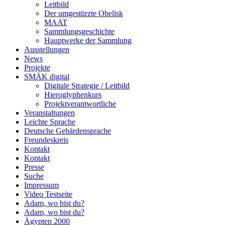
Leitbild
Der umgestürzte Obelisk
MAAT
Sammlungsgeschichte
Hauptwerke der Sammlung
Ausstellungen
News
Projekte
SMÄK digital
Digitale Strategie / Leitbild
Hieroglyphenkurs
Projektverantwortliche
Veranstaltungen
Leichte Sprache
Deutsche Gebärdensprache
Freundeskreis
Kontakt
Kontakt
Presse
Suche
Impressum
Video Testseite
Adam, wo bist du?
Adam, wo bist du?
Ägypten 2000