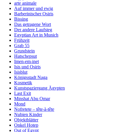
arte animale
Auf immer und ewig
Barberinischer Osiris
Bissing
Das getragene Wort
Der andere Laufsteg
Egyptian Art in Munich
Frühzeit
Grab 55
Grundstein
Hatschepsut
Imen-em-inet
Isis und Osiris
Isisblut
Königsstadt Naga
Kosmetik
Kunstspaziergang Ägypten
Last Exit
Minshat Abu Omar
Mond
Nofretete – tête-à-tête
Nubien Kinder
Objektblätter
Onkel Hotep
Out of Egypt