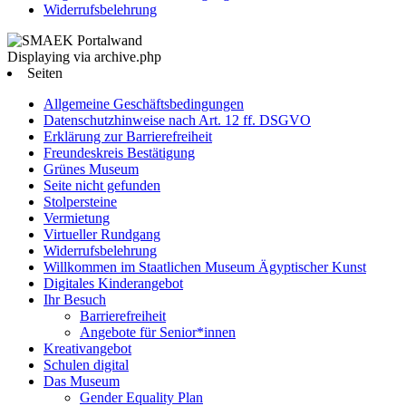
Widerrufsbelehrung
Displaying via archive.php
Seiten
Allgemeine Geschäftsbedingungen
Datenschutzhinweise nach Art. 12 ff. DSGVO
Erklärung zur Barrierefreiheit
Freundeskreis Bestätigung
Grünes Museum
Seite nicht gefunden
Stolpersteine
Vermietung
Virtueller Rundgang
Widerrufsbelehrung
Willkommen im Staatlichen Museum Ägyptischer Kunst
Digitales Kinderangebot
Ihr Besuch
Barrierefreiheit
Angebote für Senior*innen
Kreativangebot
Schulen digital
Das Museum
Gender Equality Plan