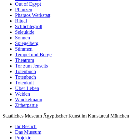
Out of Egypt
Pflanzen
Pharaos Werkstatt
Ritual
Schlichtegroll
Seleukide
Sonnen
Spiegelberg
Stimmen
Tempel und Berge
Theatrum
Tor zum Jenseits
Totenbuch
Totenbuch
Totenkult
Über-Leben
Weiden
Winckelmann
Zitherpartie
Staatliches Museum Ägyptischer Kunst
im Kunstareal München
Ihr Besuch
Das Museum
Projekte