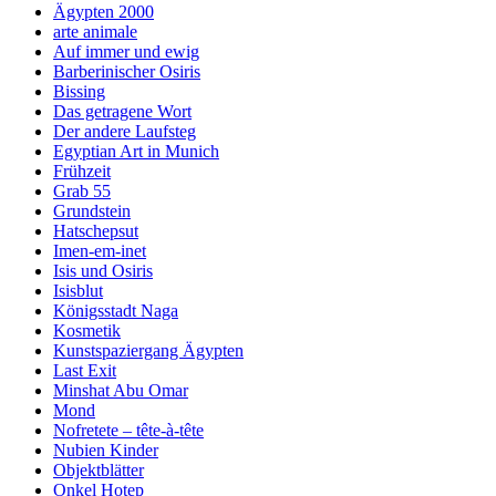
Ägypten 2000
arte animale
Auf immer und ewig
Barberinischer Osiris
Bissing
Das getragene Wort
Der andere Laufsteg
Egyptian Art in Munich
Frühzeit
Grab 55
Grundstein
Hatschepsut
Imen-em-inet
Isis und Osiris
Isisblut
Königsstadt Naga
Kosmetik
Kunstspaziergang Ägypten
Last Exit
Minshat Abu Omar
Mond
Nofretete – tête-à-tête
Nubien Kinder
Objektblätter
Onkel Hotep