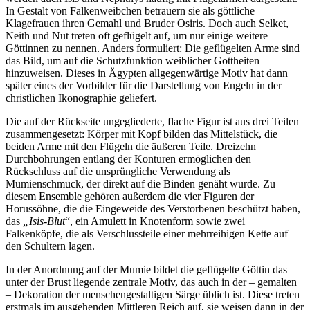
In Gestalt von Falkenweibchen betrauern sie als göttliche
Klagefrauen ihren Gemahl und Bruder Osiris. Doch auch Selket,
Neith und Nut treten oft geflügelt auf, um nur einige weitere
Göttinnen zu nennen. Anders formuliert: Die geflügelten Arme sind
das Bild, um auf die Schutzfunktion weiblicher Gottheiten
hinzuweisen. Dieses in Ägypten allgegenwärtige Motiv hat dann
später eines der Vorbilder für die Darstellung von Engeln in der
christlichen Ikonographie geliefert.
Die auf der Rückseite ungegliederte, flache Figur ist aus drei Teilen
zusammengesetzt: Körper mit Kopf bilden das Mittelstück, die
beiden Arme mit den Flügeln die äußeren Teile. Dreizehn
Durchbohrungen entlang der Konturen ermöglichen den
Rückschluss auf die unsprüngliche Verwendung als
Mumienschmuck, der direkt auf die Binden genäht wurde. Zu
diesem Ensemble gehören außerdem die vier Figuren der
Horussöhne, die die Eingeweide des Verstorbenen beschützt haben,
das
„Isis-Blut
“, ein Amulett in Knotenform sowie zwei
Falkenköpfe, die als Verschlussteile einer mehrreihigen Kette auf
den Schultern lagen.
In der Anordnung auf der Mumie bildet die geflügelte Göttin das
unter der Brust liegende zentrale Motiv, das auch in der – gemalten
– Dekoration der menschengestaltigen Särge üblich ist. Diese treten
erstmals im ausgehenden Mittleren Reich auf, sie weisen dann in der