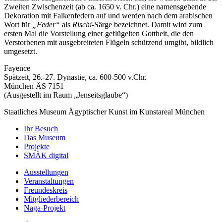
Zweiten Zwischenzeit (ab ca. 1650 v. Chr.) eine namensgebende
Dekoration mit Falkenfedern auf und werden nach dem arabischen
Wort für
„Feder“
als
Rischi
-Särge bezeichnet. Damit wird zum
ersten Mal die Vorstellung einer geflügelten Gottheit, die den
Verstorbenen mit ausgebreiteten Flügeln schützend umgibt, bildlich
umgesetzt.
Fayence
Spätzeit, 26.-27. Dynastie, ca. 600-500 v.Chr.
München ÄS 7151
(Ausgestellt im Raum „Jenseitsglaube“)
Staatliches Museum Ägyptischer Kunst
im Kunstareal München
Ihr Besuch
Das Museum
Projekte
SMÄK digital
Ausstellungen
Veranstaltungen
Freundeskreis
Mitgliederbereich
Naga-Projekt