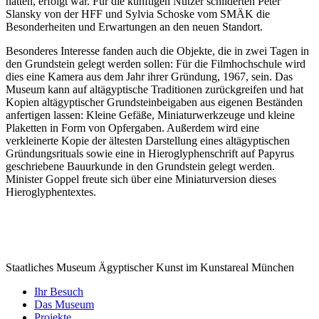
hatten, erfolgt war. Für die künftigen Nutzer schilderten Peter
Slansky von der HFF und Sylvia Schoske vom SMÄK die
Besonderheiten und Erwartungen an den neuen Standort.
Besonderes Interesse fanden auch die Objekte, die in zwei Tagen in
den Grundstein gelegt werden sollen: Für die Filmhochschule wird
dies eine Kamera aus dem Jahr ihrer Gründung, 1967, sein. Das
Museum kann auf altägyptische Traditionen zurückgreifen und hat
Kopien altägyptischer Grundsteinbeigaben aus eigenen Beständen
anfertigen lassen: Kleine Gefäße, Miniaturwerkzeuge und kleine
Plaketten in Form von Opfergaben. Außerdem wird eine
verkleinerte Kopie der ältesten Darstellung eines altägyptischen
Gründungsrituals sowie eine in Hieroglyphenschrift auf Papyrus
geschriebene Bauurkunde in den Grundstein gelegt werden.
Minister Goppel freute sich über eine Miniaturversion dieses
Hieroglyphentextes.
Staatliches Museum Ägyptischer Kunst
im Kunstareal München
Ihr Besuch
Das Museum
Projekte