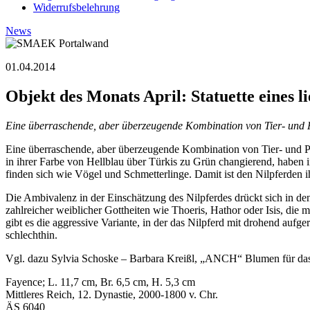
Widerrufsbelehrung
News
01.04.2014
Objekt des Monats April: Statuette eines l
Eine überraschende, aber überzeugende Kombination von Tier- und Pf
Eine überraschende, aber überzeugende Kombination von Tier- und Pf
in ihrer Farbe von Hellblau über Türkis zu Grün changierend, haben 
finden sich wie Vögel und Schmetterlinge. Damit ist den Nilpferden 
Die Ambivalenz in der Einschätzung des Nilpferdes drückt sich in de
zahlreicher weiblicher Gottheiten wie Thoeris, Hathor oder Isis, di
gibt es die aggressive Variante, in der das Nilpferd mit drohend auf
schlechthin.
Vgl. dazu Sylvia Schoske – Barbara Kreißl, „ANCH“ Blumen für das
Fayence; L. 11,7 cm, Br. 6,5 cm, H. 5,3 cm
Mittleres Reich, 12. Dynastie, 2000-1800 v. Chr.
ÄS 6040