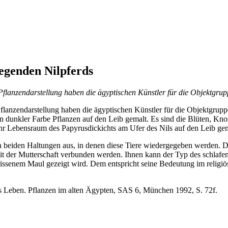
iegenden Nilpferds
lanzendarstellung haben die ägyptischen Künstler für die Objektgrup
lanzendarstellung haben die ägyptischen Künstler für die Objektgruppe
in dunkler Farbe Pflanzen auf den Leib gemalt. Es sind die Blüten, Kn
ihr Lebensraum des Papyrusdickichts am Ufer des Nils auf den Leib gem
n beiden Haltungen aus, in denen diese Tiere wiedergegeben werden. Da
e mit der Mutterschaft verbunden werden. Ihnen kann der Typ des schl
gerissenem Maul gezeigt wird. Dem entspricht seine Bedeutung im religi
 Leben. Pflanzen im alten Ägypten, SAS 6, München 1992, S. 72f.