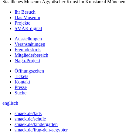
Staatliches Museum Ägyptischer Kunst
im Kunstareal München
Ihr Besuch
Das Museum
Projekte
SMÄK digital
Ausstellungen
Veranstaltungen
Freundeskreis
Mitgliederbereich
Naga-Projekt
Öffnungszeiten
Tickets
Kontakt
Presse
Suche
englisch
smaek.de/kids
smaek.de/schule
smaek.de/kindergarten
smaek.de/frag-den-aegypter