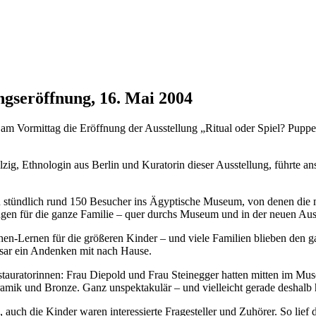
ngseröffnung, 16. Mai 2004
m Vormittag die Eröffnung der Ausstellung „Ritual oder Spiel? Puppe
lzig, Ethnologin aus Berlin und Kuratorin dieser Ausstellung, führte an
 stündlich rund 150 Besucher ins Ägyptische Museum, von denen die
gen für die ganze Familie – quer durchs Museum und in der neuen Aus
phen-Lernen für die größeren Kinder – und viele Familien blieben den
ar ein Andenken mit nach Hause.
stauratorinnen: Frau Diepold und Frau Steinegger hatten mitten im Mus
mik und Bronze. Ganz unspektakulär – und vielleicht gerade deshalb h
 auch die Kinder waren interessierte Fragesteller und Zuhörer. So lie