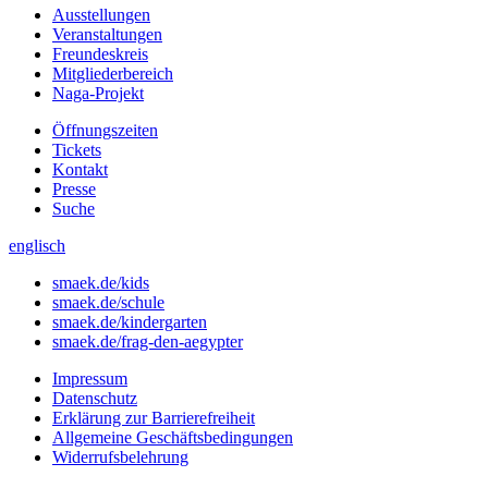
Ausstellungen
Veranstaltungen
Freundeskreis
Mitgliederbereich
Naga-Projekt
Öffnungszeiten
Tickets
Kontakt
Presse
Suche
englisch
smaek.de/kids
smaek.de/schule
smaek.de/kindergarten
smaek.de/frag-den-aegypter
Impressum
Datenschutz
Erklärung zur Barrierefreiheit
Allgemeine Geschäftsbedingungen
Widerrufsbelehrung