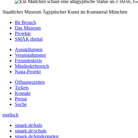
© SMÄK, Foto
Staatliches Museum Ägyptischer Kunst
im Kunstareal München
Ihr Besuch
Das Museum
Projekte
SMÄK digital
Ausstellungen
Veranstaltungen
Freundeskreis
Mitgliederbereich
Naga-Projekt
Öffnungszeiten
Tickets
Kontakt
Presse
Suche
englisch
smaek.de/kids
smaek.de/schule
smaek.de/kindergarten