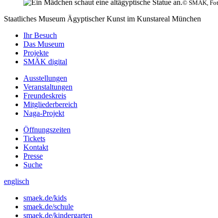
© SMÄK, Foto
Staatliches Museum Ägyptischer Kunst
im Kunstareal München
Ihr Besuch
Das Museum
Projekte
SMÄK digital
Ausstellungen
Veranstaltungen
Freundeskreis
Mitgliederbereich
Naga-Projekt
Öffnungszeiten
Tickets
Kontakt
Presse
Suche
englisch
smaek.de/kids
smaek.de/schule
smaek.de/kindergarten