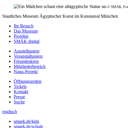
© SMÄK, Foto
Staatliches Museum Ägyptischer Kunst
im Kunstareal München
Ihr Besuch
Das Museum
Projekte
SMÄK digital
Ausstellungen
Veranstaltungen
Freundeskreis
Mitgliederbereich
Naga-Projekt
Öffnungszeiten
Tickets
Kontakt
Presse
Suche
englisch
smaek.de/kids
smaek.de/schule