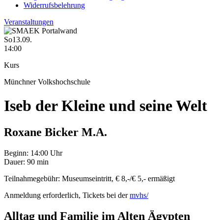
Widerrufsbelehrung
Veranstaltungen
So
13.09.
14:00
Kurs
Münchner Volkshochschule
Iseb der Kleine und seine Welt
Roxane Bicker M.A.
Beginn:
14:00 Uhr
Dauer:
90 min
Teilnahmegebühr:
Museumseintritt, € 8,-/€ 5,- ermäßigt
Anmeldung erforderlich,
Tickets bei der
mvhs/
Alltag und Familie im Alten Ägypten