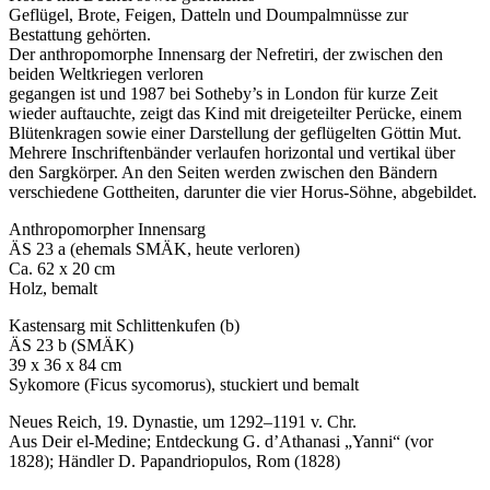
Geflügel, Brote, Feigen, Datteln und Doumpalmnüsse zur
Bestattung gehörten.
Der anthropomorphe Innensarg der Nefretiri, der zwischen den
beiden Weltkriegen verloren
gegangen ist und 1987 bei Sotheby’s in London für kurze Zeit
wieder auftauchte, zeigt das Kind mit dreigeteilter Perücke, einem
Blütenkragen sowie einer Darstellung der geflügelten Göttin Mut.
Mehrere Inschriftenbänder verlaufen horizontal und vertikal über
den Sargkörper. An den Seiten werden zwischen den Bändern
verschiedene Gottheiten, darunter die vier Horus-Söhne, abgebildet.
Anthropomorpher Innensarg
ÄS 23 a (ehemals SMÄK, heute verloren)
Ca. 62 x 20 cm
Holz, bemalt
Kastensarg mit Schlittenkufen (b)
ÄS 23 b (SMÄK)
39 x 36 x 84 cm
Sykomore (Ficus sycomorus), stuckiert und bemalt
Neues Reich, 19. Dynastie, um 1292–1191 v. Chr.
Aus Deir el-Medine; Entdeckung G. d’Athanasi „Yanni“ (vor
1828); Händler D. Papandriopulos, Rom (1828)