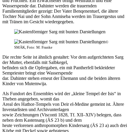
und Früchten. Ein Erwachsener bringt Weihrauch und eine
Wasserspende dar. Dahinter werden die trauernden
Familienmitglieder gezeigt: Der Vater Benqenentuef, die ältere
Tochter Nai und der Sohn Anmiseba werden im Trauergestus und
mit Tränen im Gesicht wiedergegeben.
©
SMÄK, Foto: M. Franke
Die rechte Seite ist ähnlich gestaltet: Vor dem aufgerichteten Sarg
der Mutter, ebenfalls mit Salbkegel,
befinden sich die Opfergaben, ein mit Pantherfell bekleideter
Sempriester bringt eine Wasserspende
dar. Dahinter stehen erneut der Ehemann und die beiden älteren
Kinder von Mutemwija.
Als Fundort des Ensembles wird der „kleine Tempel der Isis“ in
Theben angegeben, womit das
Areal des Hathor-Tempels von Deir el-Medine gemeint ist. Ältere
Inventarlisten und Archivunterlagen
sowie Zeichnungen (Visconti 1828, Tf. XII–XIV) belegen, dass
neben dem Kastensarg (ÄS 23 b) und dem
heute verlorenen anthropomorphen Kindersarg (ÄS 23 a) auch drei
Körbe mit Deckel sowie gebratenes