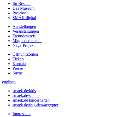
Ihr Besuch
Das Museum
Projekte
SMÄK digital
Ausstellungen
Veranstaltungen
Freundeskreis
Mitgliederbereich
Naga-Projekt
Öffnungszeiten
Tickets
Kontakt
Presse
Suche
englisch
smaek.de/kids
smaek.de/schule
smaek.de/kindergarten
smaek.de/frag-den-aegypter
Impressum