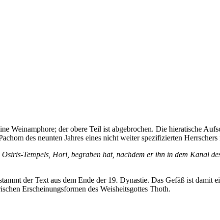
ne Weinamphore; der obere Teil ist abgebrochen. Die hieratische Aufsch
. Pachom des neunten Jahres eines nicht weiter spezifizierten Herrsch
es Osiris-Tempels, Hori, begraben hat, nachdem er ihn in dem Kanal d
stammt der Text aus dem Ende der 19. Dynastie. Das Gefäß ist damit ein
ierischen Erscheinungsformen des Weisheitsgottes Thoth.