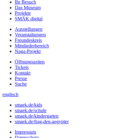
Ihr Besuch
Das Museum
Projekte
SMÄK digital
Ausstellungen
Veranstaltungen
Freundeskreis
Mitgliederbereich
Naga-Projekt
Öffnungszeiten
Tickets
Kontakt
Presse
Suche
englisch
smaek.de/kids
smaek.de/schule
smaek.de/kindergarten
smaek.de/frag-den-aegypter
Impressum
Datenschutz