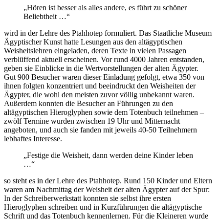
„Hören ist besser als alles andere, es führt zu schöner
Beliebtheit …“
wird in der Lehre des Ptahhotep formuliert. Das Staatliche Museum
Ägyptischer Kunst hatte Lesungen aus den altägyptischen
Weisheitslehren eingeladen, deren Texte in vielen Passagen
verblüffend aktuell erscheinen. Vor rund 4000 Jahren entstanden,
geben sie Einblicke in die Wertvorstellungen der alten Ägypter.
Gut 900 Besucher waren dieser Einladung gefolgt, etwa 350 von
ihnen folgten konzentriert und beeindruckt den Weisheiten der
Ägypter, die wohl den meisten zuvor völlig unbekannt waren.
Außerdem konnten die Besucher an Führungen zu den
altägyptischen Hieroglyphen sowie dem Totenbuch teilnehmen –
zwölf Termine wurden zwischen 19 Uhr und Mitternacht
angeboten, und auch sie fanden mit jeweils 40-50 Teilnehmern
lebhaftes Interesse.
„Festige die Weisheit, dann werden deine Kinder leben
…“
so steht es in der Lehre des Ptahhotep. Rund 150 Kinder und Eltern
waren am Nachmittag der Weisheit der alten Ägypter auf der Spur:
In der Schreiberwerkstatt konnten sie selbst ihre ersten
Hieroglyphen schreiben und in Kurzführungen die altägyptische
Schrift und das Totenbuch kennenlernen. Für die Kleineren wurde