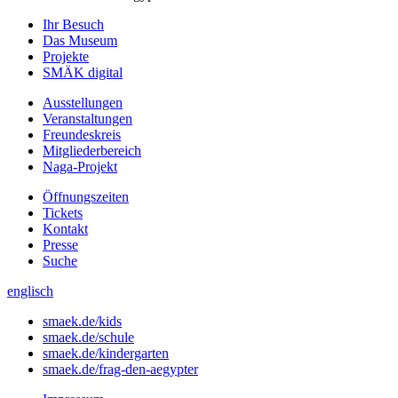
Ihr Besuch
Das Museum
Projekte
SMÄK digital
Ausstellungen
Veranstaltungen
Freundeskreis
Mitgliederbereich
Naga-Projekt
Öffnungszeiten
Tickets
Kontakt
Presse
Suche
englisch
smaek.de/kids
smaek.de/schule
smaek.de/kindergarten
smaek.de/frag-den-aegypter