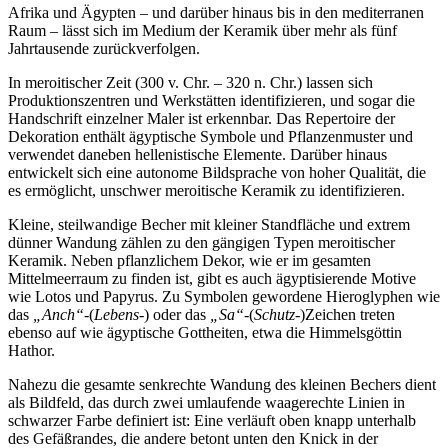
Afrika und Ägypten – und darüber hinaus bis in den mediterranen
Raum – lässt sich im Medium der Keramik über mehr als fünf
Jahrtausende zurückverfolgen.
In meroitischer Zeit (300 v. Chr. – 320 n. Chr.) lassen sich
Produktionszentren und Werkstätten identifizieren, und sogar die
Handschrift einzelner Maler ist erkennbar. Das Repertoire der
Dekoration enthält ägyptische Symbole und Pflanzenmuster und
verwendet daneben hellenistische Elemente. Darüber hinaus
entwickelt sich eine autonome Bildsprache von hoher Qualität, die
es ermöglicht, unschwer meroitische Keramik zu identifizieren.
Kleine, steilwandige Becher mit kleiner Standfläche und extrem
dünner Wandung zählen zu den gängigen Typen meroitischer
Keramik. Neben pflanzlichem Dekor, wie er im gesamten
Mittelmeerraum zu finden ist, gibt es auch ägyptisierende Motive
wie Lotos und Papyrus. Zu Symbolen gewordene Hieroglyphen wie
das
„Anch“-
(
Lebens
-) oder das
„Sa“
-(
Schutz
-)Zeichen treten
ebenso auf wie ägyptische Gottheiten, etwa die Himmelsgöttin
Hathor.
Nahezu die gesamte senkrechte Wandung des kleinen Bechers dient
als Bildfeld, das durch zwei umlaufende waagerechte Linien in
schwarzer Farbe definiert ist: Eine verläuft oben knapp unterhalb
des Gefäßrandes, die andere betont unten den Knick in der