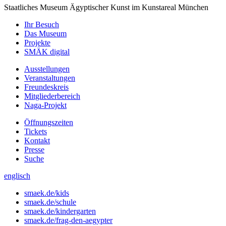
Staatliches Museum Ägyptischer Kunst
im Kunstareal München
Ihr Besuch
Das Museum
Projekte
SMÄK digital
Ausstellungen
Veranstaltungen
Freundeskreis
Mitgliederbereich
Naga-Projekt
Öffnungszeiten
Tickets
Kontakt
Presse
Suche
englisch
smaek.de/kids
smaek.de/schule
smaek.de/kindergarten
smaek.de/frag-den-aegypter