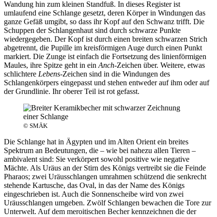
Wandung hin zum kleinen Standfuß. In dieses Register ist
umlaufend eine Schlange gesetzt, deren Körper in Windungen das
ganze Gefäß umgibt, so dass ihr Kopf auf den Schwanz trifft. Die
Schuppen der Schlangenhaut sind durch schwarze Punkte
wiedergegeben. Der Kopf ist durch einen breiten schwarzen Strich
abgetrennt, die Pupille im kreisförmigen Auge durch einen Punkt
markiert. Die Zunge ist einfach die Fortsetzung des linienförmigen
Maules, ihre Spitze geht in ein
Anch
-Zeichen über. Weitere, etwas
schlichtere
Lebens-
Zeichen sind in die Windungen des
Schlangenkörpers eingepasst und stehen entweder auf ihm oder auf
der Grundlinie. Ihr oberer Teil ist rot gefasst.
© SMÄK
Die Schlange hat in Ägypten und im Alten Orient ein breites
Spektrum an Bedeutungen, die – wie bei nahezu allen Tieren –
ambivalent sind: Sie verkörpert sowohl positive wie negative
Mächte. Als Uräus an der Stirn des Königs vertreibt sie die Feinde
Pharaos; zwei Uräusschlangen umrahmen schützend die senkrecht
stehende Kartusche, das Oval, in das der Name des Königs
eingeschrieben ist. Auch die Sonnenscheibe wird von zwei
Uräusschlangen umgeben. Zwölf Schlangen bewachen die Tore zur
Unterwelt. Auf dem meroitischen Becher kennzeichnen die der