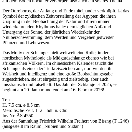
auf dem Boden hockt, er verkörpert also auch ein solares Thema.
Der Ouroboros, der Anfang und Ende miteinander verknüpft, ist das
Symbol der zyklischen Zeitvorstellung der Ägypter, die ihren
Ursprung in der Beobachtung der Natur und ihrem immer
wiederkehrenden Rhythmus hatte: dem täglichen Auf- und
Untergang der Sonne, der jährlichen Wiederkehr der
Nilüberschwemmung, dem Werden und Vergehen jedweder
Pflanzen und Lebewesen.
Das Motiv der Schlange spielt weltweit eine Rolle, in der
nordischen Mythologie als Midgardschlange ebenso wie bei
afrikanischen Völkern. Im chinesischen Kalender taucht die
Schlange als eines der Tierkreiszeichen auf, dort werden ihr
Weisheit und Intelligenz und eine große Beobachtungsgabe
zugeschrieben, sie ist ehrgeizig und zielstrebig, aber auch
misstrauisch und rätselhaft: Das Jahr der Schlange ist 2025, es
beginnt am 29. Januar und endet am 16. Februar 2026!
Ton
H. 7,5 cm, ø 8.5 cm
Meroitische Zeit, 1.-2. Jhdt. n. Chr.
Inv.Nr. ÄS 4550
Aus der Sammlung Friedrich Wilhelm Freiherr von Bissng (T 1246)
(ausgestellt im Raum „Nubien und Sudan“)