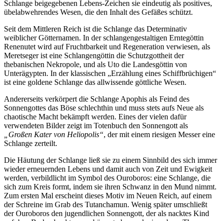
Schlange beigegebenen Lebens-Zeichen sie eindeutig als positives,
übelabwehrendes Wesen, die den Inhalt des Gefäßes schützt.
Seit dem Mittleren Reich ist die Schlange das Determinativ
weiblicher Götternamen. In der schlangengestaltigen Erntegöttin
Renenutet wird auf Fruchtbarkeit und Regeneration verwiesen, als
Meretseger ist eine Schlangengöttin die Schutzgottheit der
thebanischen Nekropole, und als Uto die Landesgöttin von
Unterägypten. In der klassischen „Erzählung eines Schiffbrüchigen“
ist eine goldene Schlange das allwissende göttliche Wesen.
Andererseits verkörpert die Schlange Apophis als Feind des
Sonnengottes das Böse schlechthin und muss stets aufs Neue als
chaotische Macht bekämpft werden. Eines der vielen dafür
verwendeten Bilder zeigt im Totenbuch den Sonnengott als
„Großen Kater von Heliopolis“
, der mit einem riesigen Messer eine
Schlange zerteilt.
Die Häutung der Schlange ließ sie zu einem Sinnbild des sich immer
wieder erneuernden Lebens und damit auch von Zeit und Ewigkeit
werden, verbildlicht im Symbol des Ouroboros: eine Schlange, die
sich zum Kreis formt, indem sie ihren Schwanz in den Mund nimmt.
Zum ersten Mal erscheint dieses Motiv im Neuen Reich, auf einem
der Schreine im Grab des Tutanchamun. Wenig später umschließt
der Ouroboros den jugendlichen Sonnengott, der als nacktes Kind