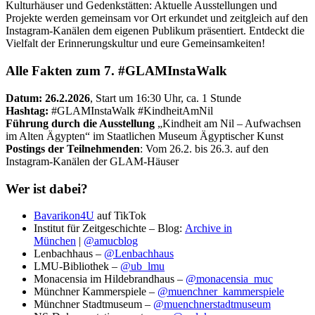
Kulturhäuser und Gedenkstätten: Aktuelle Ausstellungen und
Projekte werden gemeinsam vor Ort erkundet und zeitgleich auf den
Instagram-Kanälen dem eigenen Publikum präsentiert. Entdeckt die
Vielfalt der Erinnerungskultur und eure Gemeinsamkeiten!
Alle Fakten zum 7. #GLAMInstaWalk
Datum: 26.2.2026
, Start um 16:30 Uhr, ca. 1 Stunde
Hashtag:
#GLAMInstaWalk #KindheitAmNil
Führung durch die Ausstellung
„Kindheit am Nil – Aufwachsen
im Alten Ägypten“ im Staatlichen Museum Ägyptischer Kunst
Postings der Teilnehmenden
: Vom 26.2. bis 26.3. auf den
Instagram-Kanälen der GLAM-Häuser
Wer ist dabei?
Bavarikon4U
auf TikTok
Institut für Zeitgeschichte – Blog:
Archive in
München
|
@amucblog
Lenbachhaus –
@Lenbachhaus
LMU-Bibliothek –
@ub_lmu
Monacensia im Hildebrandhaus –
@monacensia_muc
Münchner Kammerspiele –
@muenchner_kammerspiele
Münchner Stadtmuseum –
@muenchnerstadtmuseum