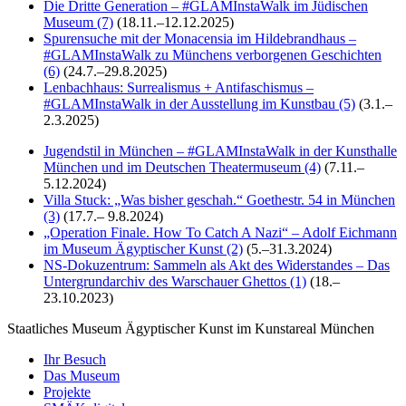
Die Dritte Generation – #GLAMInstaWalk im Jüdischen
Museum (7)
(18.11.–12.12.2025)
Spurensuche mit der Monacensia im Hildebrandhaus –
#GLAMInstaWalk zu Münchens verborgenen Geschichten
(6)
(24.7.–29.8.2025)
Lenbachhaus: Surrealismus + Antifaschismus –
#GLAMInstaWalk in der Ausstellung im Kunstbau (5)
(3.1.–
2.3.2025)
Jugendstil in München – #GLAMInstaWalk in der Kunsthalle
München und im Deutschen Theatermuseum (4)
(7.11.–
5.12.2024)
Villa Stuck: „Was bisher geschah.“ Goethestr. 54 in München
(3)
(17.7.– 9.8.2024)
„Operation Finale. How To Catch A Nazi“ – Adolf Eichmann
im Museum Ägyptischer Kunst (2)
(5.–31.3.2024)
NS-Dokuzentrum: Sammeln als Akt des Widerstandes – Das
Untergrundarchiv des Warschauer Ghettos (1)
(18.–
23.10.2023)
Staatliches Museum Ägyptischer Kunst
im Kunstareal München
Ihr Besuch
Das Museum
Projekte